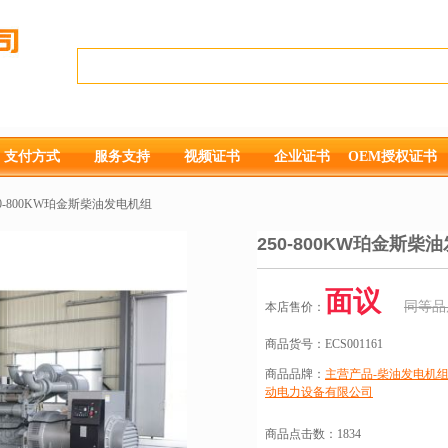
支付方式
服务支持
视频证书
企业证书
OEM授权证书
0-800KW珀金斯柴油发电机组
250-800KW珀金斯柴
面议
同等品
本店售价：
商品货号：
ECS001161
商品品牌：
主营产品-柴油发电机组
动电力设备有限公司
商品点击数：
1834