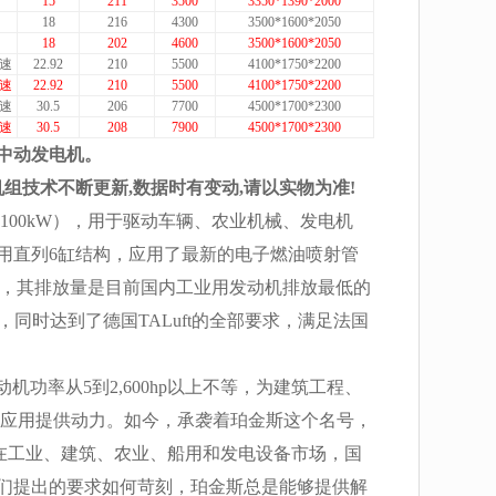
15
211
3500
3350*1390*2000
18
216
4300
3500*1600*2050
18
202
4600
3500*1600*2050
速
22.92
210
5500
4100*1750*2200
速
22.92
210
5500
4100*1750*2200
速
30.5
206
7700
4500*1700*2300
速
30.5
208
7900
4500*1700*2300
中动发电机。
组技术不断更新,数据时有变动,请以实物为准!
力（4～2100kW），用于驱动车辆、农业机械、发电机
机采用直列6缸结构，应用了最新的电子燃油喷射管
点，其排放量是目前国内工业用发动机排放最低的
水平，同时达到了德国TALuft的全部要求，满足法国
机功率从5到2,600hp以上不等，为建筑工程、
不同应用提供动力。如今，承袭着珀金斯这个名号，
应商。在工业、建筑、农业、船用和发电设备市场，国
们提出的要求如何苛刻，珀金斯总是能够提供解