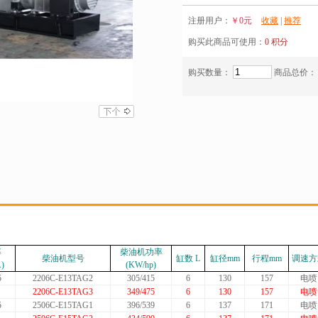
注册用户：
￥0元
收藏
|
推荐
购买此商品可使用：
0 积分
购买数量：
商品总价：
率
柴油机功率
柴油机型号
缸数 L
缸径mm
行程mm
调速方
A
)
(
KW/hp
)
5
2206C-E13TAG2
305/415
6
130
157
电喷
2206C-E13TAG3
349/475
6
130
157
电喷
5
2506C-E15TAG1
396/539
6
137
171
电喷