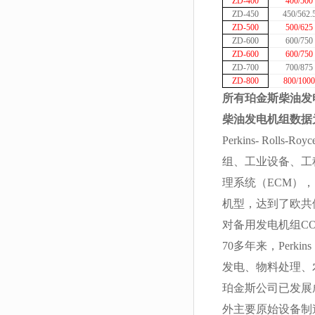
ZD-400
400/500
ZD-450
450/562.
ZD-500
500/625
ZD-600
600/750
ZD-600
600/750
ZD-700
700/875
ZD-800
800/1000
所有珀金斯柴油
发
柴油发电机组
数据
Perkins- R
组、工业设备、工程
理系统（ECM）
机型，达到了欧共体
对备用发电机组C
70多年来，Per
发电、物料处理、
珀金斯公司已发展成
外主要原始设备制