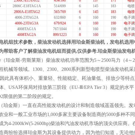
2506C-E15TAG2
434/590
6
137
171
电喷
5
2806C-E18TAG1A
514/699
6
145
183
电喷
2806A-E18TAG2
565/769
6
145
183
电喷
4006-23TAG2A
632/860
6
160
190
电子调
4006-23TAG3A
679/924
6
160
190
电子调
4008TAG1A
767/1044
8
160
190
电子调
4008TAG2A
899/1223
8
160
190
电子调
电机
组技术参数，柴油发动机选择用珀金斯柴油机，发电机选用
为帮助客户了解柴油发电机组而提供,仅供参考.珀金斯柴油发电机
olls-Royce（珀金斯-劳斯莱斯）柴油发动机功率范围为5～2500马
机械等领域。1300、2300、2800系列新型电喷型柴油发动
，因此具有体积小、重量轻、性能稳定、耗油量低、排放少等特
、USA环保局对排放第三阶段（EU-Ⅲ/EPA Tier 3）规定的
O2限值的第二阶段的规定。
kins（珀金斯）一直在高性能发动机的设计和制造领域遥遥领先。发动
农业和一般工业市场的1,000多家主要设备制造商的5000多种
为4-2000kW(5-2600hp)柴油和汽油发动机市场的顶尖供
造商纷纷选择珀金斯为其设备提供动力，因为他们知道，无论他