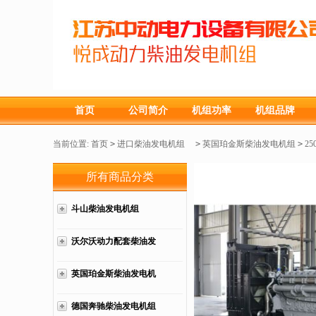
首页
公司简介
机组功率
机组品牌
当前位置:
首页
>
进口柴油发电机组
>
英国珀金斯柴油发电机组
>
25
所有商品分类
斗山柴油发电机组
沃尔沃动力配套柴油发
电机组
英国珀金斯柴油发电机
组
德国奔驰柴油发电机组