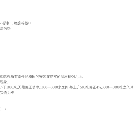
22防护，绝缘等级H
双层散热
体式结构,所有部件均稳固的安装在结实的底座槽钢之上。
良现象。
1000米,无需修正功率;1000—3000米之间,每上升500米修正4%,3000—5000米之间,
以实物为准
）：