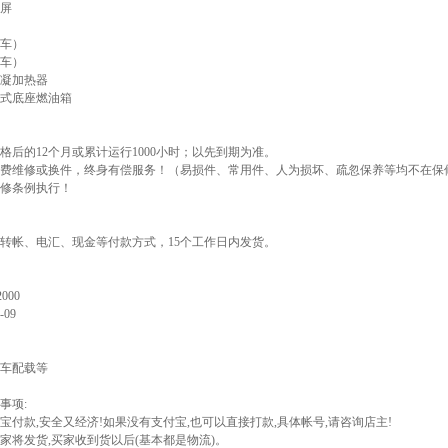
屏
车）
车）
凝加热器
式底座燃油箱
格后的12个月或累计运行1000小时；以先到期为准。
费维修或换件，终身有偿服务！（易损件、常用件、人为损坏、疏忽保养等均不在保
修条例执行！
转帐、电汇、现金等付款方式，15个工作日内发货。
000
-09
车配载等
事项:
付宝付款,安全又经济!如果没有支付宝,也可以直接打款,具体帐号,请咨询店主!
卖家将发货,买家收到货以后(基本都是物流)。