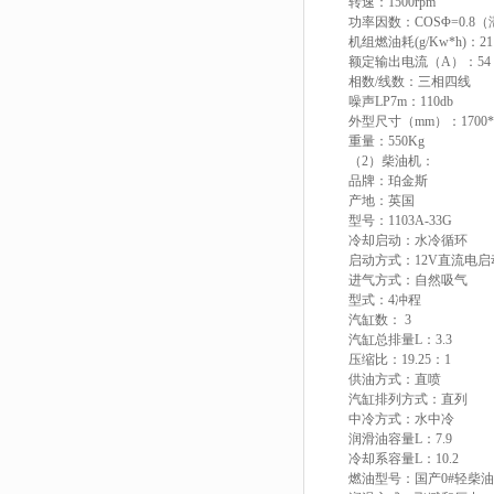
转速：1500rpm
功率因数：COSΦ=0.8
机组燃油耗(g/Kw*h)：21
额定输出电流（A）：54
相数/线数：三相四线
噪声LP7m：110db
外型尺寸（mm）：1700*65
重量：550Kg
（2）柴油机：
品牌：珀金斯
产地：英国
型号：1103A-33G
冷却启动：水冷循环
启动方式：12V直流电启
进气方式：自然吸气
型式：4冲程
汽缸数： 3
汽缸总排量L：3.3
压缩比：19.25：1
供油方式：直喷
汽缸排列方式：直列
中冷方式：水中冷
润滑油容量L：7.9
冷却系容量L：10.2
燃油型号：国产0#轻柴油