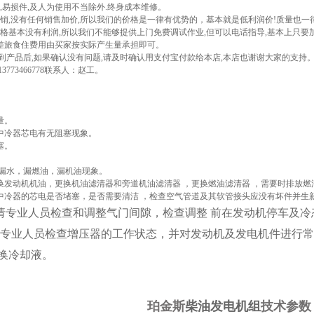
年,易损件,及人为使用不当除外.终身成本维修。
厂直销,没有任何销售加价,所以我们的价格是一律有优势的，基本就是低利润价!质量也一
的价格基本没有利润,所以我们不能够提供上门免费调试作业,但可以电话指导,基本上只要
但差旅食住费用由买家按实际产生量承担即可。
收到产品后,如果确认没有问题,请及时确认用支付宝付款给本店,本店也谢谢大家的支持
3773466778联系人：赵工。
量。
中冷器芯电有无阻塞现象。
塞。
除漏水，漏燃油，漏机油现象。
：更换发动机机油，更换机油滤清器和旁道机油滤清器 ，更换燃油滤清器 ，需要时排放
中冷器的芯电是否堵塞，是否需要清洁 ，检查空气管道及其软管接头应没有坏件并生新
 ，请专业人员检查和调整气门间隙，检查调整 前在发动机停车及冷态
由专业人员检查增压器的工作状态，并对发动机及发电机件进行常规
换冷却液。
珀金斯
柴油发电机组
技术参数