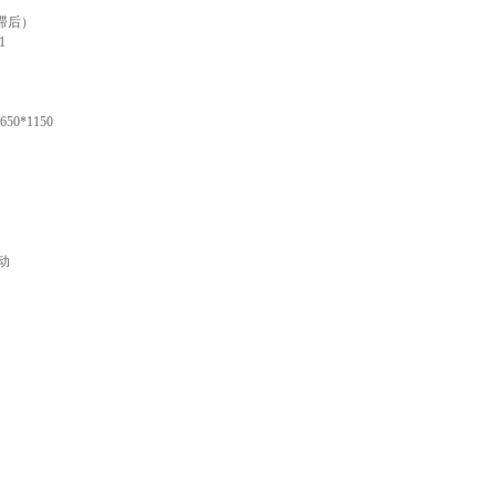
（滞后）
1
0*1150
动