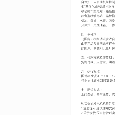
自保护、自启动机组控制
带“三遥”功能机组控制屏
移动拖车型电站（箱柜拖
静音型移动电站（箱柜拖
机油、柴油、水套、防冷
分体式日用燃油箱、一体
四、保修期：
（国内）机组调试验收合
由于产品质量问题实行免
如因原厂调整则以原厂保
五、付款方式及交货期：
货到付款、支付宝、网银
六、执行标准：
国外标准认证ISO9001：2
行业执行标准GB/T2820.5
七、配送方式：
上门自提、专车送货、汽
购买柴油发电机机组注意
1.温馨提示:建议使用支
2.关于发货:买家付款后