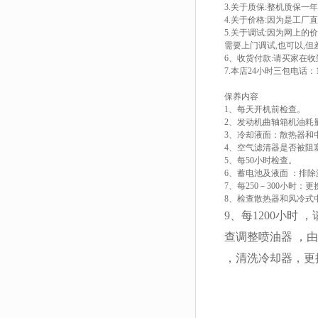
3.关于质保:整机质保一
4.关于价格:因为是工
5.关于调试:因为网上
需要上门调试,也可以,
6、收货付款:请买家在
7.本店24小时三包电话：1
保养内容
1、每天开机前检查。
2、发动机曲轴箱机油耗
3、冷却液面：散热器和
4、空气滤清器是否被阻
5、每50小时检查。
6、蓄电池及液面 ：排
7、每250－300小时
8、检查散热器和风冷式
9、每1200小时
查调整喷油器 ，
，清洗冷却器，更