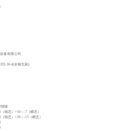
5
设备有限公司
ZD-30-4(全铜无刷)
型绕接
5（稳态）+10～-7（瞬态）
5（稳态）+20～-15（瞬态）
5
5