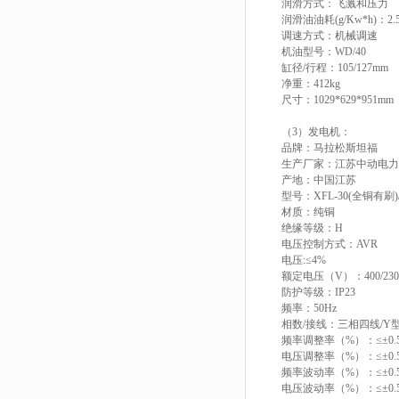
润滑方式：飞溅和压力
润滑油油耗(g/Kw*h)：2.
调速方式：机械调速
机油型号：WD/40
缸径/行程：105/127mm
净重：412kg
尺寸：1029*629*951mm
（3）
发电机
：
品牌：马拉松斯坦福
生产厂家：江苏中动电力
产地：中国江苏
型号：XFL-30(全铜有刷)/
材质：纯铜
绝缘等级：H
电压控制方式：AVR
电压:≤4%
额定电压（V）：400/230
防护等级：IP23
频率：50Hz
相数/接线：三相四线/Y
频率调整率（%）：≤±0.
电压调整率（%）：≤±0.
频率波动率（%）：≤±0.
电压波动率（%）：≤±0.