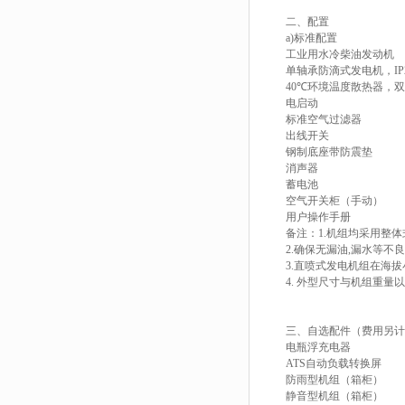
二、配置
a)标准配置
工业用水冷柴油发动机
单轴承防滴式发电机，IP
40℃环境温度散热器，
电启动
标准空气过滤器
出线开关
钢制底座带防震垫
消声器
蓄电池
空气开关柜（手动）
用户操作手册
备注：1.机组均采用整
2.确保无漏油,漏水等不
3.直喷式发电机组在海拔小于
4. 外型尺寸与机组重量
三、自选配件（费用另计
电瓶浮充电器
ATS自动负载转换屏
防雨型机组（箱柜）
静音型机组（箱柜）