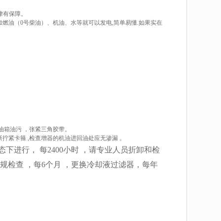
律有保障。
加燃油（0号柴油）、机油、水等就可以发电,简单易懂.如果实在
。
燃油箱油污 ，张紧三角胶带。
拧紧卡箍 ,检查增器的机油进回油处应无渗漏 。
下进行， 每2400小时 ，请专业人员折卸和检
检查 ，每6个月 ，更换冷却液过滤器，每年