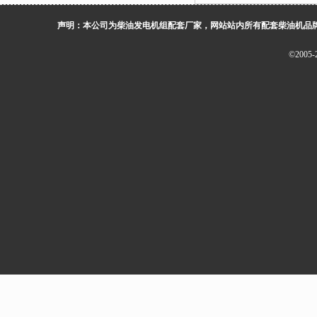
44TG1。厂价直销欢
声明：本公司为柴油发电机组配套厂家，网站站内所有配套柴油机品
13773399855。
©200