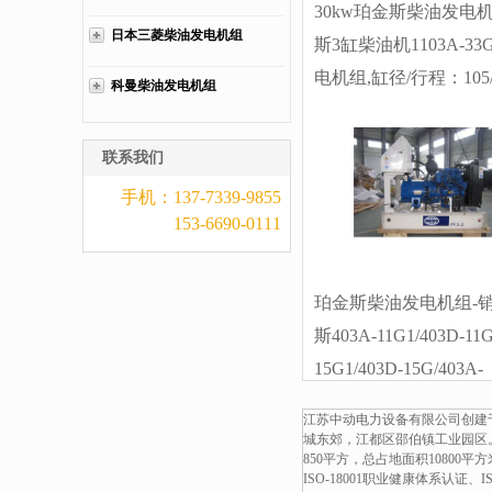
30kw珀金斯柴油发电
日本三菱柴油发电机组
斯3缸柴油机1103A-3
电机组,缸径/行程：105/1
科曼柴油发电机组
柴油发电机组水冷发动
30KW,柴油发电机组
联系我们
斯坦福发电机。厂价直
手机：137-7339-9855
选购：13773399855。
153-6690-0111
珀金斯柴油发电机组-
斯403A-11G1/403D-11G
15G1/403D-15G/403A-
15G2/404A-22G1/404D-
江苏中动电力设备有限公司创建于
22G/1103A-33G/1103A-
城东郊，江都区邵伯镇工业园区
850平方，总占地面积10800
33TG1/1103A-33TG2/1
ISO-18001职业健康体系认证