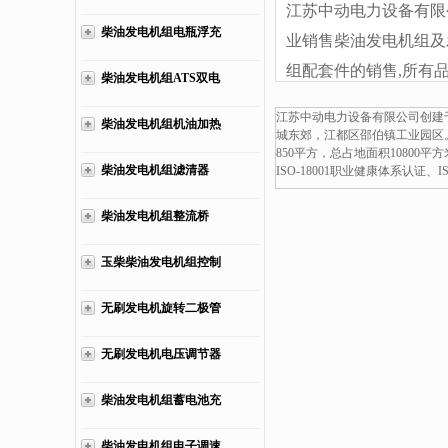
江苏中动电力设备有限
柴油发电机组电瓶浮充
业销售柴油发电机组及
电器
组配套件的销售,所有
柴油发电机组ATS双电
发电机组的减震胶垫厂
源柜
江苏中动电力设备有限公司创建于
柴油发电机组机油加热
欢迎来电:13773399855.
城东郊，江都区邵伯镇工业园区
850平方，总占地面积10800
器
柴油发电机组滤清器
ISO-18001职业健康体系认证
柴油发电机组整流桥
玉柴柴油发电机组控制
仪表
无刷发电机旋转二极管
无刷发电机电压调节器
AVR
柴油发电机组蓄电池充
电器
柴油发电机组电子调速