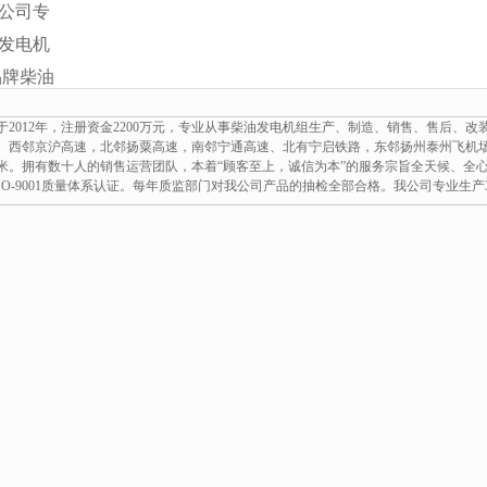
公司专
发电机
品牌柴油
厂价直
2012年，注册资金2200万元，专业从事柴油发电机组生产、制造、销售、售后、
5.
。西邻京沪高速，北邻扬粟高速，南邻宁通高速、北有宁启铁路，东邻扬州泰州飞机场
平方米。拥有数十人的销售运营团队，本着“顾客至上，诚信为本”的服务宗旨全天候、全心全意
、ISO-9001质量体系认证。每年质监部门对我公司产品的抽检全部合格。我公司专业生产3