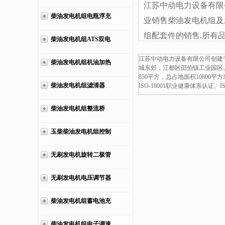
江苏中动电力设备有限
柴油发电机组电瓶浮充
业销售柴油发电机组及
电器
组配套件的销售,所有
柴油发电机组ATS双电
发电机组的旋转二极管
源柜
江苏中动电力设备有限公司创建于
柴油发电机组机油加热
销,欢迎来电:1377339985
城东郊，江都区邵伯镇工业园区
850平方，总占地面积10800
器
柴油发电机组滤清器
ISO-18001职业健康体系认证
柴油发电机组整流桥
玉柴柴油发电机组控制
仪表
无刷发电机旋转二极管
无刷发电机电压调节器
AVR
柴油发电机组蓄电池充
电器
柴油发电机组电子调速