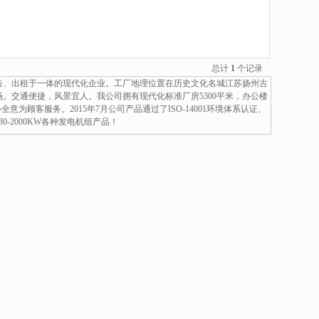
总计
1
个记录
改装、出租于一体的现代化企业。工厂地理位置在历史文化名城江苏扬州古
。交通便捷，风景宜人。我公司拥有现代化标准厂房5300平米，办公楼
为顾客服务。2015年7月公司产品通过了ISO-14001环境体系认证、
0-2000KW各种发电机组产品！