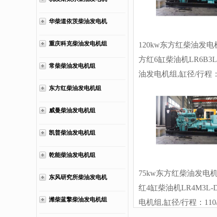
厂价直销欢迎选购：
组
13773399855。
华柴道依茨柴油发电机
组
重庆科克柴油发电机组
120kw东方红柴油发电
方红6缸柴油机LR6B3L
常柴柴油发电机组
油发电机组,缸径/行程
108/125mm,柴油发电
东方红柴油发电机组
发动机功率138KW,柴
威曼柴油发电机组
组配套马拉松斯坦福发
厂价直销欢迎选购：
凯普柴油发电机组
13773399855。
乾能柴油发电机组
75kw东方红柴油发电
东风研究所柴油发电机
红4缸柴油机LR4M3L
组
潍柴蓝擎柴油发电机组
电机组,缸径/行程：110/1
柴油发电机组水冷发动