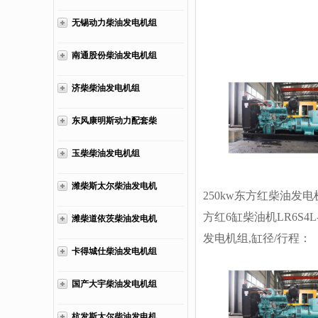
无锡动力柴油发电机组
南通股份柴油发电机组
济柴柴油发电机组
东风康明斯动力配套柴
油发电机组
玉柴柴油发电机组
潍柴斯太尔柴油发电机
250kw东方红柴油发电
组
方红6缸柴油机LR6S4L
潍柴道依茨柴油发电机
发电机组,缸径/行程：
组
卡得城仕柴油发电机组
126/130mm,柴油发电
发动机功率255KW,柴
国产大宇柴油发电机组
组配套马拉松斯坦福发
杭发斯太尔柴油发电机