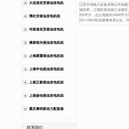
大连道依茨柴油发电机
江苏中动电力设备有限公司创建于
82KW,柴油发电机组
城东郊，江都区邵伯镇工业园区
组
850平方，总占地面积10800
博杜安柴油发电机组
斯坦福发电机。厂价直
ISO-18001职业健康体系认证
选购：13773399855。
河柴道依茨柴油发电机
组
潍柴裕兴柴油发电机组
上海菱重柴油发电机组
上海申动柴油发电机组
上柴正新柴油发电机组
上柴扬动柴油发电机组
重庆康明斯动力配套柴
油发电机组
联系我们