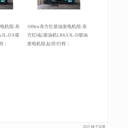
：
厂价直销欢迎选购：
速)/YM6S9L-D(电子调
13773399855。
速)/YM6S9L-DA(电子调速
发电机组-东
100kw东方红柴油发电机组-东
3L-DA柴
方红6缸柴油机LR6A3L-D柴油
程：
发电机组,缸径/行程：
发电机组水冷
105/125mm,柴油发电机组水冷
,柴油发电机
发动机功率110KW,柴油发电机
福发电机。
组配套马拉松斯坦福发电机。
：
厂价直销欢迎选购：
13773399855。
总计
14
个记录