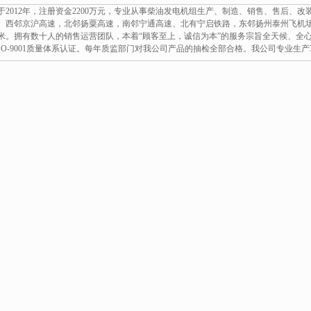
2012年，注册资金2200万元，专业从事柴油发电机组生产、制造、销售、售后、
配套马拉松
62KW,柴油发电机组配套马拉松
。西邻京沪高速，北邻扬粟高速，南邻宁通高速、北有宁启铁路，东邻扬州泰州飞机场
平方米。拥有数十人的销售运营团队，本着“顾客至上，诚信为本”的服务宗旨全天候、全心全意
销欢迎
斯坦福发电机。厂价直销欢迎
、ISO-9001质量体系认证。每年质监部门对我公司产品的抽检全部合格。我公司专业生产3
选购：13773399855。