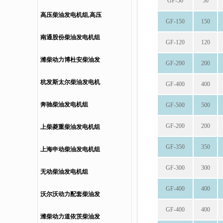
GF-50
50
高压柴油发电机组,高压
GF-150
150
发电机,高压发电机...
南通股份柴油发电机组
GF-120
120
潍柴动力博杜安柴油发
GF-200
200
电机组
杭发斯太尔柴油发电机
GF-400
400
组
奔驰柴油发电机组
GF-500
500
GF-200
200
上柴菱重柴油发电机组
GF-350
350
上海申动柴油发电机组
GF-300
300
无动柴油发电机组
GF-400
400
沃尔沃动力配套柴油发
GF-400
400
电机组
潍柴动力道依茨柴油发