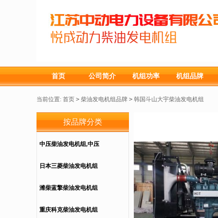
首页
公司简介
机组功率
机组品牌
当前位置:
首页
>
柴油发电机组品牌
>
韩国斗山大宇柴油发电机组
按品牌分类
中压柴油发电机组,中压
发电机,中压发电机...
日本三菱柴油发电机组
潍柴蓝擎柴油发电机组
重庆科克柴油发电机组